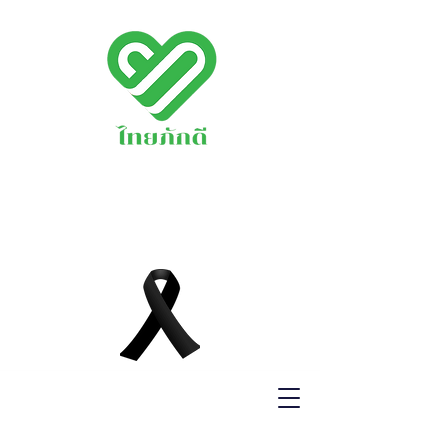
พรรคไทยภักดี
THAIPAKDEE
PARTY
www.thaipakdee.o
rg