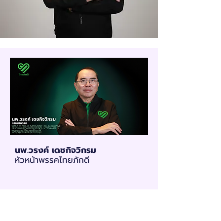
นพ.วรงค์ เดชกิจวิกรม
หัวหน้าพรรคไทยภักดี
คณะทำงานพรรคไทยภักดี
Thaipakdee Party