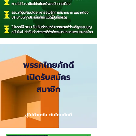
พรรคไทยภักดี
เปิดรับสมัคร
สมาชิก
สู้ไปด้วยกัน..กับไทยภักดี