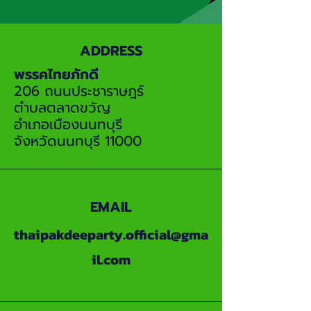
ADDRESS
พรรคไทยภักดี
206 ถนนประชาราษฎร์
ตำบลตลาดขวัญ
อำเภอเมืองนนทบุรี
จังหวัดนนทบุรี 11000
EMAIL
thaipakdeeparty.official@gma
il.com