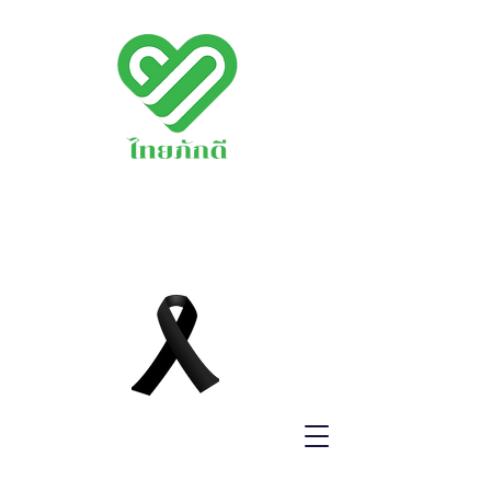
พรรคไทยภักดี
THAIPAKDEE
PARTY
www.thaipakdee.o
rg