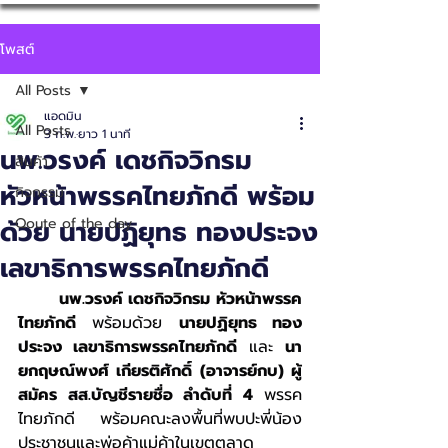
โพสต์
All Posts
แอดมิน
All Posts
3 ก.พ.
ยาว 1 นาที
นพ.วรงค์ เดชกิจวิกรม
สินค้า
หัวหน้าพรรคไทยภักดี พร้อม
กิจกรรม
ด้วย นายปฏิยุทธ ทองประจง
Qoute of the day
เลขาธิการพรรคไทยภักดี
นพ.วรงค์ เดชกิจวิกรม หัวหน้าพรรค
ไทยภักดี
 พร้อมด้วย 
นายปฏิยุทธ ทอง
ประจง เลขาธิการพรรคไทยภักดี
 และ 
นา
ยกฤษณ์พงศ์ เกียรติศักดิ์ (อาจารย์กบ) ผู้
สมัคร สส.บัญชีรายชื่อ ลำดับที่ 4
 พรรค
ไทยภักดี พร้อมคณะลงพื้นที่พบปะพี่น้อง
ประชาชนและพ่อค้าแม่ค้าในเขตตลาด