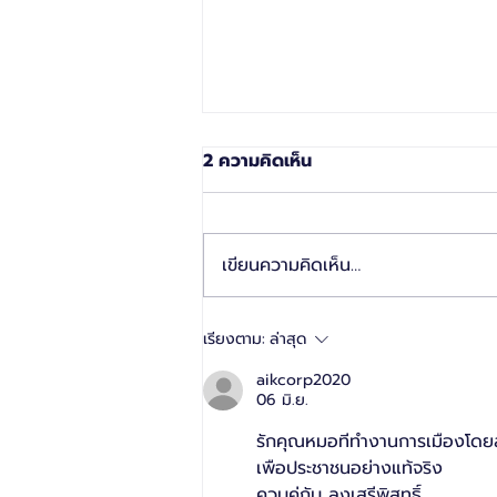
2 ความคิดเห็น
เขียนความคิดเห็น…
ไทยภักดีเปิดนโยบาย - ผู้สมัคร
เรียงตาม:
ล่าสุด
สส. ขอโอกาสยกเครื่องประเทศ
aikcorp2020
ชูตัวจริงปราบโกง สร้าง
06 มิ.ย.
การเมืองสีขาว
รักคุณหมอทีทำงานการเมืองโดยส
เพือประชาชนอย่างแท้จริง
ควบคู่กับ ลุงเสรีพิสุทธิ์