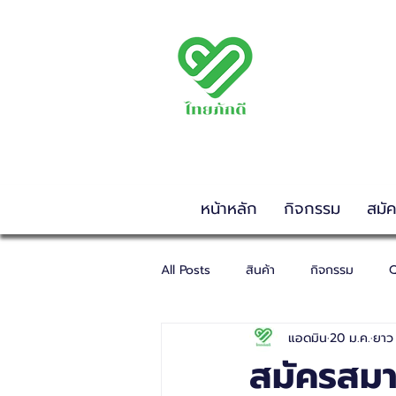
พรรคไทยภักดี
THAIPAKDEE PARTY
www.thaipakdee.or
หน้าหลัก
กิจกรรม
สมั
All Posts
สินค้า
กิจกรรม
Q
แอดมิน
20 ม.ค.
ยาว 
สมัครสมาช