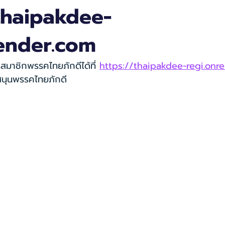
thaipakdee-
render.com
ัครสมาชิกพรรคไทยภักดีได้ที่ 
https://thaipakdee-regi.onr
สนุนพรรคไทยภักดี