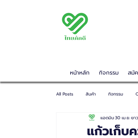
พรรคไทยภักดี
THAIPAKDEE PARTY
www.thaipakdee.or
หน้าหลัก
กิจกรรม
สมั
All Posts
สินค้า
กิจกรรม
Q
แอดมิน
30 เม.ย.
ยาว
แก้วเก็บ