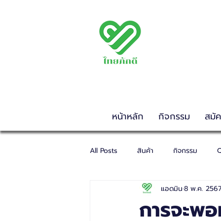
พรรคไทยภักดี
THAIPAKDEE PARTY
www.thaipakdee.or
หน้าหลัก
กิจกรรม
สมั
All Posts
สินค้า
กิจกรรม
Q
แอดมิน
8 พ.ค. 256
การจะพอหร