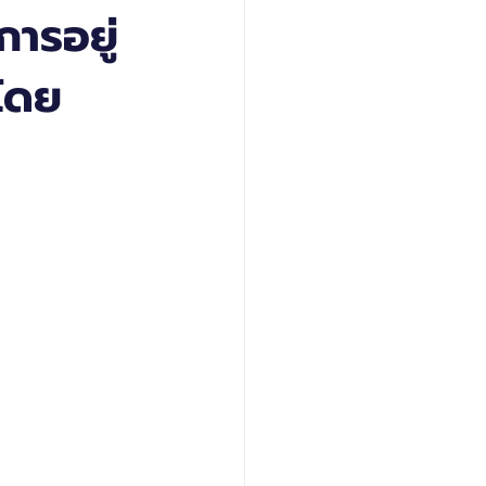
ารอยู่
ศโดย