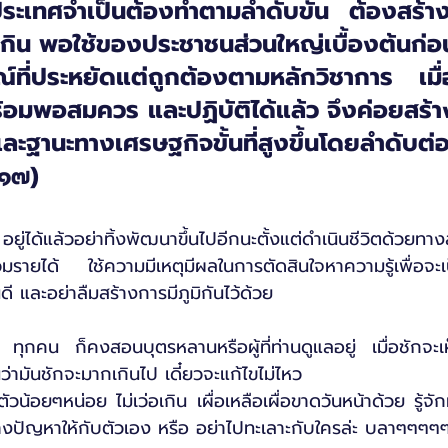
ระเทศจำเป็นต้องทำตามลำดับขั้น ต้องสร้างพ
ิน พอใช้ของประชาชนส่วนใหญ่เบื้องต้นก่อน 
ที่ประหยัดแต่ถูกต้องตามหลักวิชาการ เมื่อ
้อมพอสมควร และปฏิบัติได้แล้ว จึงค่อยสร้า
ฐานะทางเศรษฐกิจขั้นที่สูงขึ้นโดยลำดับต่อไ
๑๗)
แล้วอย่าทิ้งพัฒนาขึ้นไปอีกนะตั้งแต่ดำเนินชีวิตด้วยทาง
่วมรายได้ ใช้ความมีเหตุมีผลในการตัดสินใจหาความรู้เพื่อจ
ี และอย่าลืมสร้างการมีภูมิกันไว้ด้วย
า ทุกคน ก็คงสอนบุตรหลานหรือผู้ที่ท่านดูแลอยู่ เมื่อชักจะ
เห็นว่ามันชักจะมากเกินไป เดี๋ยวจะแก้ไขไม่ไหว
ตัวน้อยๆหน่อย ไม่เว่อเกิน เผื่อเหลือเผื่อขาดวันหน้าด้วย รู้จ
างปัญหาให้กับตัวเอง หรือ อย่าไปทะเลาะกับใครล่ะ บลาๆๆๆๆ