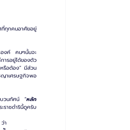
่ทุกคนอาศัยอยู่ 
องค์ คนๆนั้นจะ
การอยู่ได้ของตัว
หรือต้อง” มีส่วน
รัชญาเศรษฐกิจพอ
ะบวนทัศน์ “
หลัก
ะราชดำรินี้ดูครับ
 ว่า