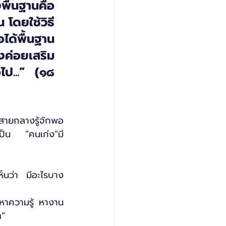
ื้นฐานคือ 
โดยใช้วิธี
ได้พื้นฐาน
งค่อยเสริม
ป...” (๑๘ 
สายกลางรู้จักพอ
ะเป็น ”คนเก่ง”มี
เห็นว่า มีอะไรบาง
ักหาความรู้ หางาน
ๆ”