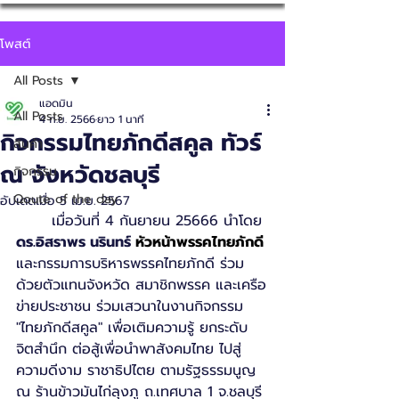
โพสต์
All Posts
แอดมิน
All Posts
4 ก.ย. 2566
ยาว 1 นาที
กิจกรรมไทยภักดีสคูล ทัวร์
สินค้า
ณ จังหวัดชลบุรี
กิจกรรม
Qoute of the day
อัปเดตเมื่อ
5 เม.ย. 2567
	เมื่อวันที่ 4 กันยายน 25666 นำโดย 
ดร.อิสราพร นรินทร์ 
หัวหน้าพรรคไทยภักดี
และกรรมการบริหารพรรคไทยภักดี ร่วม
ด้วยตัวแทนจังหวัด สมาชิกพรรค และเครือ
ข่ายประชาชน ร่วมเสวนาในงานกิจกรรม 
"ไทยภักดีสคูล" เพื่อเติมความรู้ ยกระดับ
จิตสำนึก ต่อสู้เพื่อนำพาสังคมไทย ไปสู่
ความดีงาม ราชาธิปไตย ตามรัฐธรรมนูญ 
ณ ร้านข้าวมันไก่ลุงภู ถ.เทศบาล 1 จ.ชลบุรี