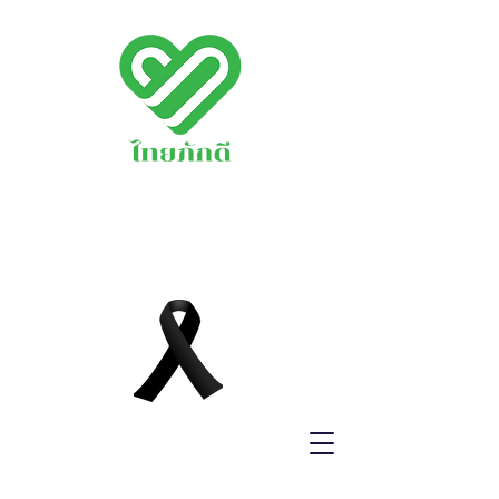
พรรคไทยภักดี
THAIPAKDEE
PARTY
www.thaipakdee.o
rg