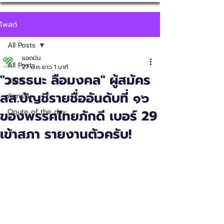
โพสต์
All Posts
แอดมิน
All Posts
27 ม.ค.
ยาว 1 นาที
"วรรธนะ ลือมงคล" ผู้สมัคร
สินค้า
สส.บัญชีรายชื่ออันดับที่ ๑๖
กิจกรรม
ของพรรคไทยภักดี เบอร์ 29
Qoute of the day
เข้าสภา รายงานตัวครับ!