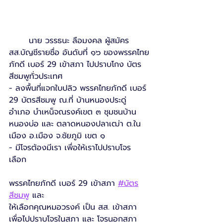
	นาย วรรธนะ ลือมงคล ผู้สมัคร 
สส.บัญชีรายชื่อ อันดับที่ ๑๖ ของพรรคไทย
ภักดี เบอร์ 29 เข้าสภา ไปปราบโกง บัตร
สีชมพูทั่วประเทศ
- ลงพื้นที่แจกใบปลิว พรรคไทยภักดี เบอร์ 
29 บัตรสีชมพู ณ.ที่ บ้านหนองประดู่ 
อำเภอ บําเหน็จณรงค์เขต ๓ ชุมชนบ้าน
หนองบ่อ และ ตลาดหนองปลาเฒ่า ต.ใน
เมือง อ.เมือง จ.ชัยภูมิ เขต ๑
- มีโจรต้องมีเรา เพื่อให้เราไปปราบโจร 
เลือก
พรรคไทยภักดี เบอร์ 29 เข้าสภา 
#บัตร
สีชมพู
 และ
ให้เลือกคุณหมอวรงค์ เป็น สส. เข้าสภา
เพื่อไปปราบโจรในสภา และ โจรนอกสภา