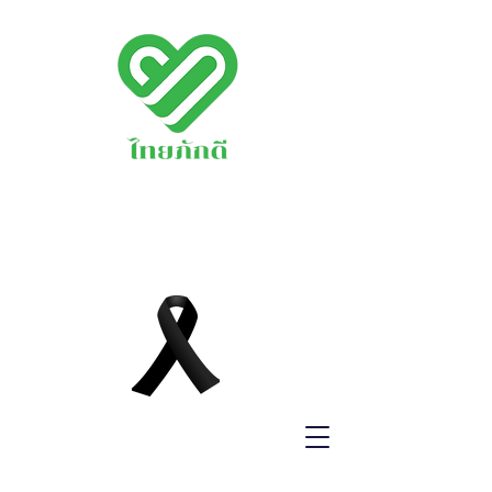
พรรคไทยภักดี
THAIPAKDEE
PARTY
www.thaipakdee.o
rg