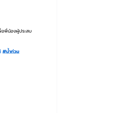
่อพี่น้องผู้ประสบ
่
#น้ำท่วม