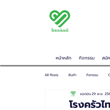
พรรคไทยภักดี
THAIPAKDEE PARTY
www.thaipakdee.or
หน้าหลัก
กิจกรรม
สมั
All Posts
สินค้า
กิจกรรม
Q
แอดมิน
29 พ.ย. 25
โรงครัวไท