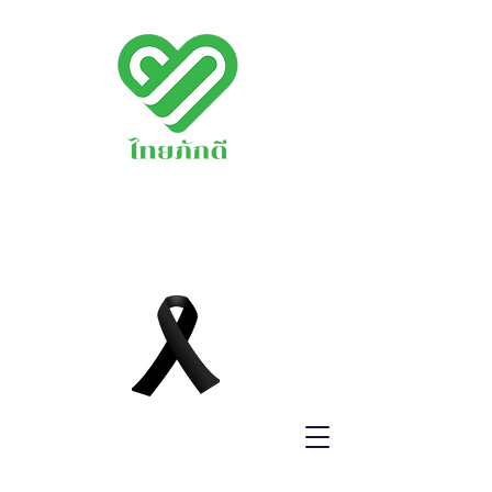
พรรคไทยภักดี
THAIPAKDEE
PARTY
www.thaipakdee.o
rg