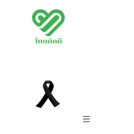
พรรคไทยภักดี
THAIPAKDEE
PARTY
www.thaipakdee.o
rg