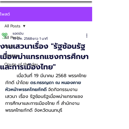
โพสต์
All Posts
แอดมิน
All Posts
19 มี.ค. 2568
ยาว 1 นาที
งานเสวนาเรื่อง "รัฐซ้อนรัฐ
สินค้า
เมื่อพม่าแทรกแซงการศึกษา
กิจกรรม
และการเมืองไทย"
Qoute of the day
	เมื่อวันที่ 19 มีนาคม 2568 พรรคไทย
ภักดี นำโดย 
ดร.กรรญดา ณ หนองคาย 
หัวหน้าพรรคไทยภักดี 
จัดกิจกรรมงาน
เสวนา เรื่อง รัฐซ้อนรัฐเมื่อพม่าแทรกแซง
การศึกษาและการเมืองไทย ที่ สำนักงาน
พรรคไทยภักดี จังหวัดนนทบุรี