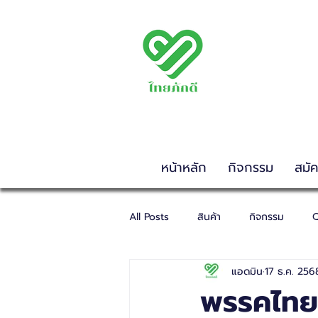
พรรคไทยภักดี
THAIPAKDEE PARTY
www.thaipakdee.or
หน้าหลัก
กิจกรรม
สมั
All Posts
สินค้า
กิจกรรม
Q
แอดมิน
17 ธ.ค. 256
พรรคไทยภ