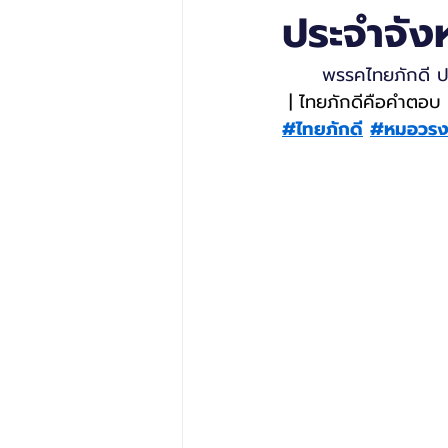
ประจำจังห
	พรรคไทยภักดี ป
 | ไทยภักดีคือคำตอบ 
#ไทยภักดี
#หมอวรง