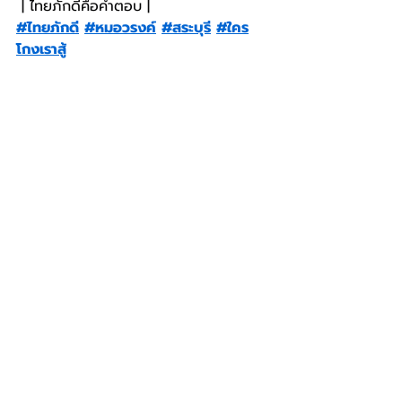
 | ไทยภักดีคือคำตอบ |
#ไทยภักดี
#หมอวรงค์
#สระบุรี
#ใคร
โกงเราสู้