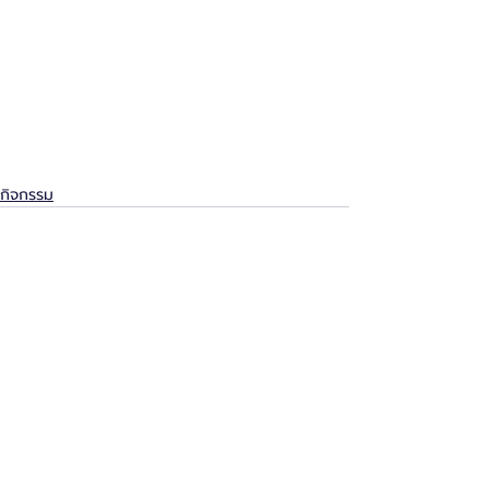
กิจกรรม
โพสต์ล่าสุด
ดูทั้งหมด