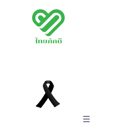
พรรคไทยภักดี
THAIPAKDEE
PARTY
www.thaipakdee.o
rg