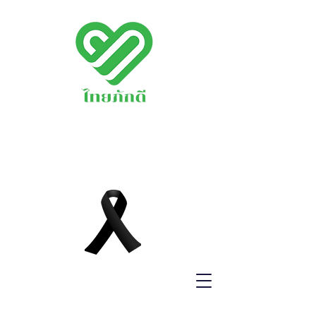
พรรคไทยภักดี
THAIPAKDEE
PARTY
www.thaipakdee.o
rg