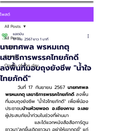
โพสต์
All Posts
แอดมิน
All Posts
17 ก.ย. 2567
ยาว 1 นาที
นายทศพล พรหมเกตุ
สินค้า
เลขาธิการพรรคไทยภักดี
กิจกรรม
ลงพื้นที่มอบถุงยังชีพ "น้ำใจ
Qoute of the day
ไทยภักดี"
	วันที่ 17 กันยายน 2567 
นายทศพล 
พรหมเกตุ เลขาธิการพรรคไทยภักดี
 ลงพื้น
ที่มอบถุงยังชีพ "น้ำใจไทยภักดี" เพื่อพี่น้อง
ประชาชน
บ้านห้วยพอด อ.เชียงคาน จ.เลย
ผู้ประสบภัยน้ำท่วมในช่วงที่ผ่านมา 
	และได้แจกหนังสือสือการ์ตูน
ชาวนา"ลุกขึ้นเถิดชาวนา อย่าให้เขากดขี่" แก่