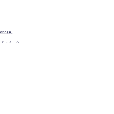
กิจกรรม
โพสต์ล่าสุด
ดูทั้งหมด