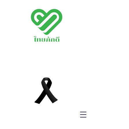
พรรคไทยภักดี
THAIPAKDEE
PARTY
www.thaipakdee.o
rg