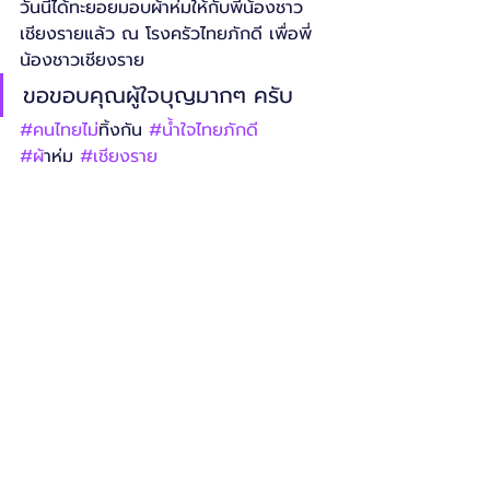
วันนี้ได้ทะยอยมอบผ้าห่มให้กับพี่น้องชาว
เชียงรายแล้ว ณ โรงครัวไทยภักดี เพื่อพี่
น้องชาวเชียงราย
ขอขอบคุณผู้ใจบุญมากๆ ครับ
#คนไทยไม
่ทิ้งกัน 
#น้ำใจไทยภักดี
#ผ
้าห่ม 
#เชียงราย