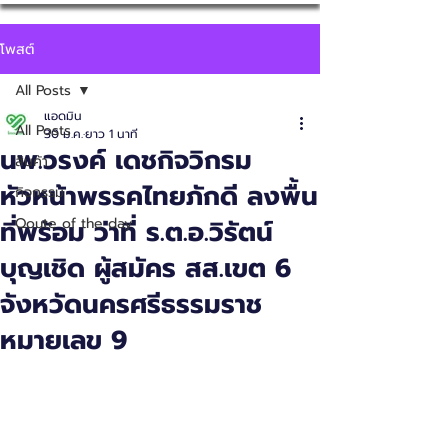
โพสต์
All Posts
แอดมิน
All Posts
30 ม.ค.
ยาว 1 นาที
นพ.วรงค์ เดชกิจวิกรม
สินค้า
หัวหน้าพรรคไทยภักดี ลงพื้น
กิจกรรม
ที่พร้อม ว่าที่ ร.ต.อ.วิรัตน์
Qoute of the day
บุญเชิด ผู้สมัคร สส.เขต 6
จังหวัดนครศรีธรรมราช
หมายเลข 9