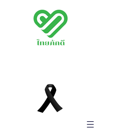
พรรคไทยภักดี
THAIPAKDEE
PARTY
www.thaipakdee.o
rg