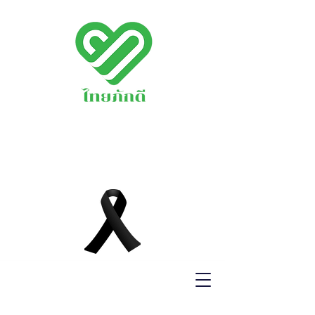
พรรคไทยภักดี
THAIPAKDEE
PARTY
www.thaipakdee.o
rg